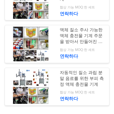
품
협상 가능 MOQ:한 세트
질
연락하다
관
리
액체 질소 주사 가능한
액체 충전물 기계 주문
을 받아서 만들어진 수
저
용량은 할 수 있습니다
협상 가능 MOQ:한 세트
연락하다
희
와
자동적인 질소 과립 분
연
말 음료를 위한 부피 측
정 액체 충전물 기계
락
협상 가능 MOQ:한 세트
연락하다
뉴