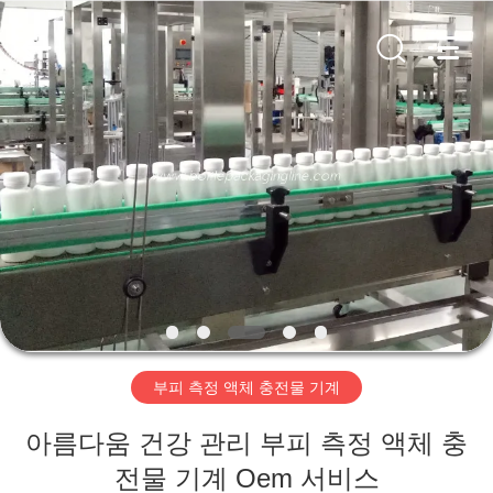
-
2026
Guangzhou
TENGZHUO
Machinery
Equipment
Co,Ltd..
All
집
Rights
Reserved.
제
품
비
디
부피 측정 액체 충전물 기계
오
아름다움 건강 관리 부피 측정 액체 충
전물 기계 Oem 서비스
우