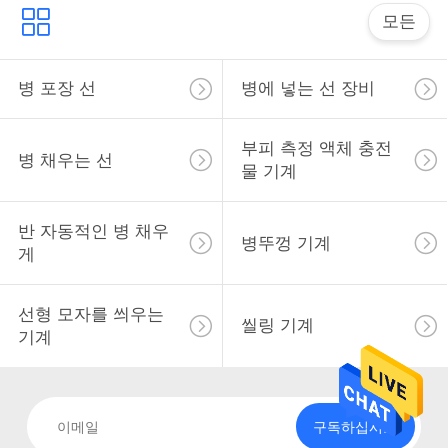
스
모든
인
병 포장 선
병에 넣는 선 장비
용
부피 측정 액체 충전
을
병 채우는 선
물 기계
요
반 자동적인 병 채우
청
병뚜껑 기계
게
하
선형 모자를 씌우는
십
씰링 기계
기계
시
오
구독하십시오