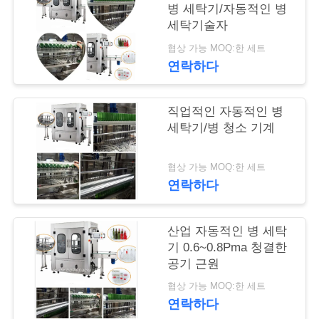
품
병 세탁기/자동적인 병
질
세탁기술자
협상 가능 MOQ:한 세트
관
연락하다
리
직업적인 자동적인 병
세탁기/병 청소 기계
저
희
협상 가능 MOQ:한 세트
연락하다
와
연
산업 자동적인 병 세탁
락
기 0.6~0.8Pma 청결한
공기 근원
협상 가능 MOQ:한 세트
뉴
연락하다