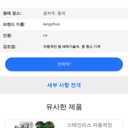
리
원래 장소:
광저우, 중국
에
tengzhuo
브랜드 이름:
관
ce
인증:
한
,
강조점:
자동적인 병 세탁기술자
병 청소 기계
것
연락처!
공
장
세부 사항 전개
투
유사한 제품
어
스테인리스 자동적인