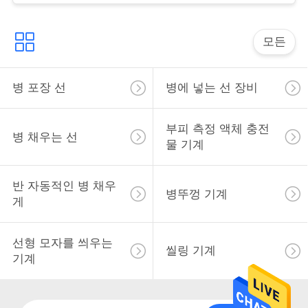
스
모든
인
용
병 포장 선
병에 넣는 선 장비
을
부피 측정 액체 충전
요
병 채우는 선
물 기계
청
반 자동적인 병 채우
하
병뚜껑 기계
게
십
선형 모자를 씌우는
시
씰링 기계
기계
오