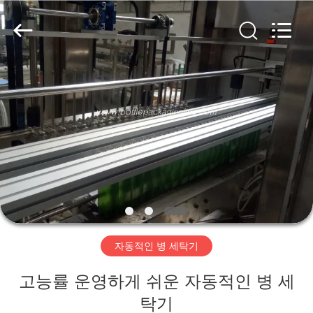
-
2026
Guangzhou
TENGZHUO
Machinery
Equipment
Co,Ltd..
All
집
Rights
Reserved.
제
품
비
디
자동적인 병 세탁기
오
고능률 운영하게 쉬운 자동적인 병 세
탁기
우